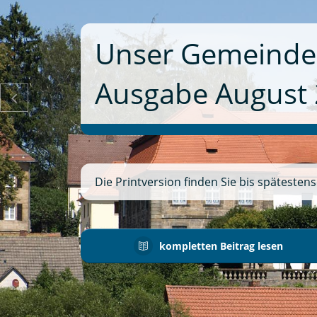
Herzliche Einla

Folgende Führungen sind in Neudrossenfel
Lindenbaummuseum/Info-Center/Eishaus/
mit Herrn Ersten Bürgermeister Rainer S
Schuhmann 14:00 Uhr / 16:00 Uhr Führung
Barockkirchen der Region mit Frau Dr. Kar
15:00 Uhr (Dauer ca. 1 Std.) Führung ...
kompletten Beitrag lesen