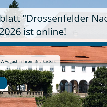
dung zum Tag des offen
d geplant: 13:00 Uhr (Dauer ca. 45 Min.) Führung
Brauerei und Erläuterungen zur Ortsgeschichte
trobel und Vorstand der Bräuwerck AG Peter
 durch die Markgrafenkirche - eine der schönsten
la Fohrbeck (14 Uhr) und mit Pfarrer Wolf (16 Uhr)