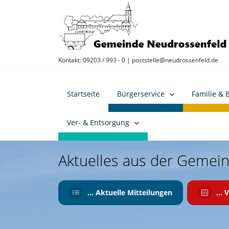
Kontakt: 09203 / 993 - 0 |
poststelle@neudrossenfeld.de
Startseite
Bürgerservice
Familie & 
Ver- & Entsorgung
Aktuelles aus der Gemei
Aktuelles aus der Gemei
... Aktuelle Mitteilungen
... Aktuelle Mitteilungen
...
...