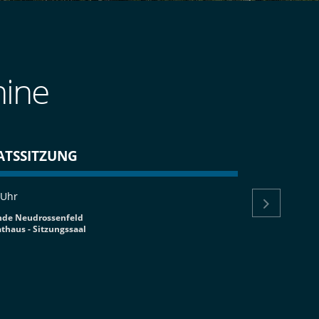
mine
ATSSITZUNG
H
 Uhr
17

de Neudrossenfeld
Ver
thaus - Sitzungssaal
Ver