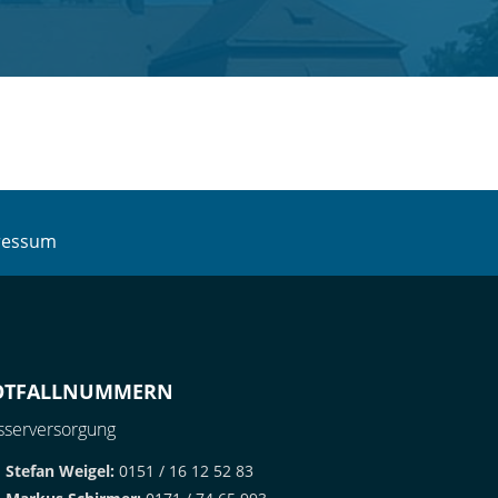
ressum
OTFALLNUMMERN
serversorgung
Stefan Weigel:
0151 / 16 12 52 83