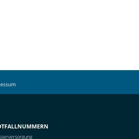
ressum
OTFALLNUMMERN
serversorgung