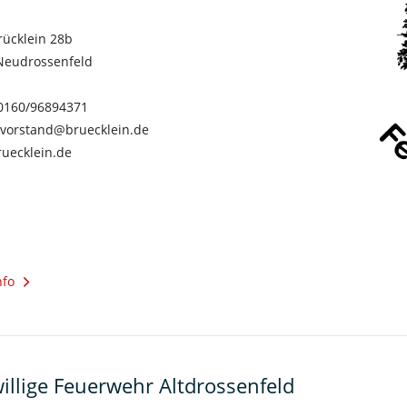
rücklein 28b
Neudrossenfeld
 0160/96894371
 vorstand@bruecklein.de
uecklein.de
nfo
willige Feuerwehr Altdrossenfeld