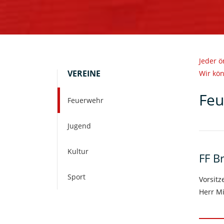
Jeder ö
VEREINE
Wir kön
Feu
Feuerwehr
Jugend
Kultur
FF B
Sport
Vorsitz
Herr M