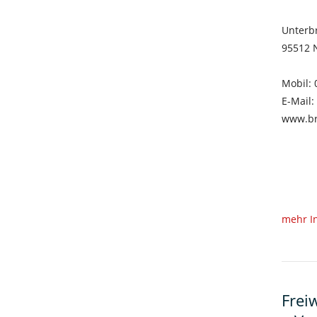
Unterb
95512 
Mobil:
E-Mail:
www.br
mehr I
Frei