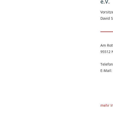
e.V.
Vorsitz
David 
Am Rot
95512 
Telefo
E-Mail
mehr I