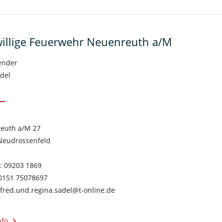
willige Feuerwehr Neuenreuth a/M
ender
del
euth a/M 27
Neudrossenfeld
: 09203 1869
 0151 75078697
 fred.und.regina.sadel@t-online.de
nfo