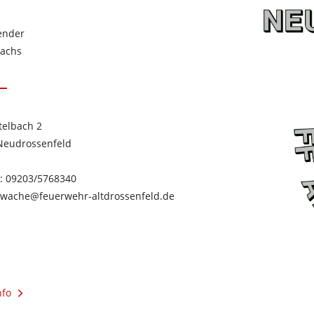
ender
Sachs
telbach 2
Neudrossenfeld
n: 09203/5768340
: wache@feuerwehr-altdrossenfeld.de
nfo